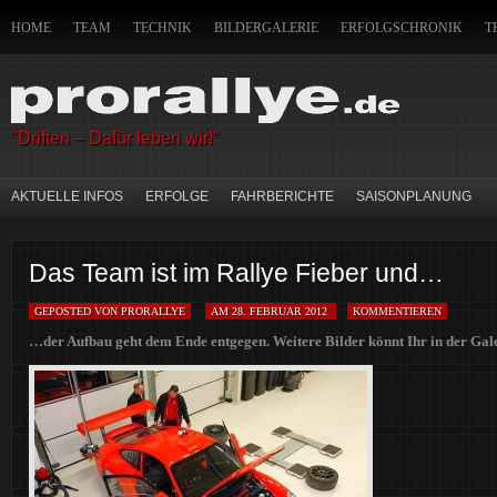
HOME
TEAM
TECHNIK
BILDERGALERIE
ERFOLGSCHRONIK
T
IMPRESSUM
HANDWERKSZEUG DES CO-PILOTEN
SITEMAP
MITFAH
"Driften – Dafür leben wir!"
AKTUELLE INFOS
ERFOLGE
FAHRBERICHTE
SAISONPLANUNG
Das Team ist im Rallye Fieber und…
GEPOSTED VON PRORALLYE
AM 28. FEBRUAR 2012
KOMMENTIEREN
…der Aufbau geht dem Ende entgegen. Weitere Bilder könnt Ihr in der Gal