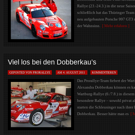
Rallye (23.-24.3.) in die neue Sais
schließlich hat das Thüringer Team
neu aufgebauten Porsche 997 GT3 n
der Wahnsinn.
[ Mehr erfahren ]
Viel los bei den Dobberkau’s
GEPOSTED VON PRORALLYE
AM 4. AUGUST 2011
KOMMENTIEREN
Das Prorallye-Team fiebert der War
Alexandra Dobberkau können es kaum
Wartburg-Rallye (6./7.8.) in diesem
besondere Rallye – sowohl privat a
starten die Schleusinger nach ihrer
Dobberkau. Besser hätte man es
[ M