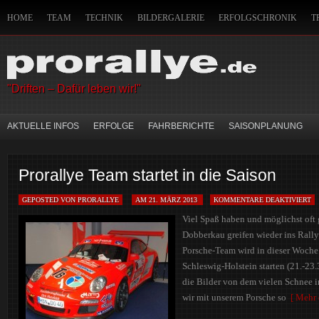
HOME
TEAM
TECHNIK
BILDERGALERIE
ERFOLGSCHRONIK
T
IMPRESSUM
HANDWERKSZEUG DES CO-PILOTEN
SITEMAP
MITFAH
"Driften – Dafür leben wir!"
AKTUELLE INFOS
ERFOLGE
FAHRBERICHTE
SAISONPLANUNG
Prorallye Team startet in die Saison
GEPOSTED VON PRORALLYE
AM 21. MÄRZ 2013
KOMMENTARE DEAKTIVIERT
Viel Spaß haben und möglichst oft
Dobberkau greifen wieder ins Rall
Porsche-Team wird in dieser Woche
Schleswig-Holstein starten (21.-23.
die Bilder von dem vielen Schnee 
wir mit unserem Porsche so
[ Mehr e