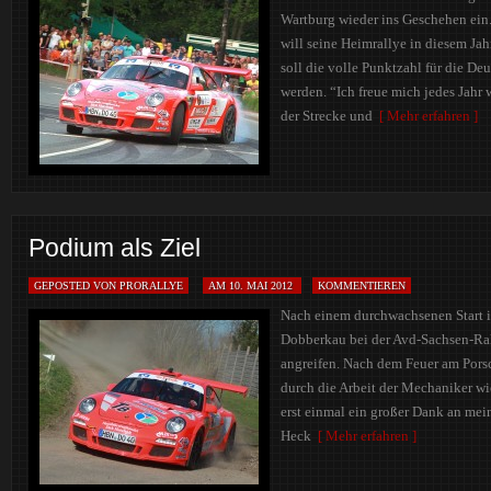
Wartburg wieder ins Geschehen ein
will seine Heimrallye in diesem J
soll die volle Punktzahl für die De
werden. “Ich freue mich jedes Jahr
der Strecke und
[ Mehr erfahren ]
Podium als Ziel
GEPOSTED VON PRORALLYE
AM 10. MAI 2012
KOMMENTIEREN
Nach einem durchwachsenen Start i
Dobberkau bei der Avd-Sachsen-Ral
angreifen. Nach dem Feuer am Porsch
durch die Arbeit der Mechaniker wie
erst einmal ein großer Dank an mei
Heck
[ Mehr erfahren ]