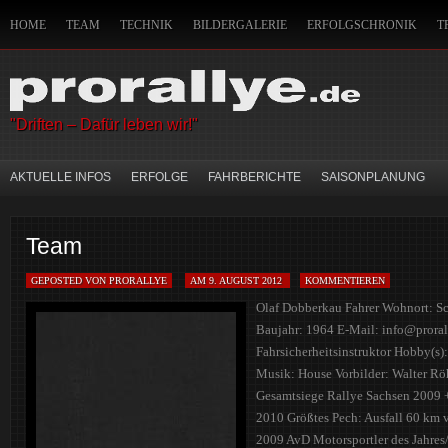
HOME
TEAM
TECHNIK
BILDERGALERIE
ERFOLGSCHRONIK
T
IMPRESSUM
HANDWERKSZEUG DES CO-PILOTEN
SITEMAP
MITFAH
"Driften – Dafür leben wir!"
AKTUELLE INFOS
ERFOLGE
FAHRBERICHTE
SAISONPLANUNG
Team
GEPOSTED VON PRORALLYE
AM 9. AUGUST 2012
KOMMENTIEREN
Olaf Dobberkau Fahrer Wohnort: S
Baujahr: 1964 E-Mail: info@prorall
Fahrsicherheitsinstruktor Hobby(s):
Musik: House Vorbilder: Walter Rö
Gesamtsiege Rallye Sachsen 2009 +
2010 Größtes Pech: Ausfall 60 km 
2009 AvD Motorsportler des Jahres