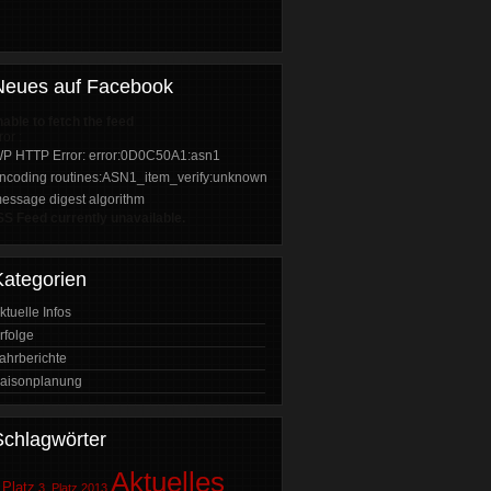
Neues auf Facebook
able to fetch the feed
ror :
P HTTP Error: error:0D0C50A1:asn1
ncoding routines:ASN1_item_verify:unknown
essage digest algorithm
S Feed currently unavailable.
Kategorien
ktuelle Infos
rfolge
ahrberichte
aisonplanung
Schlagwörter
Aktuelles
 Platz
3. Platz
2013