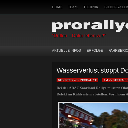
HOME
TEAM
TECHNIK
BILDERGALER
IMPRESSUM
HANDWERKSZEUG DES CO-PI
"Driften – Dafür leben wir!"
AKTUELLE INFOS
ERFOLGE
FAHRBERI
Wasserverlust stoppt D
GEPOSTED VON PRORALLYE
AM 25. SEPTEMBE
Bei der ADAC Saarland-Rallye mussten Ola
Defekt im Kühlsystem abstellen. Vor ihrem A