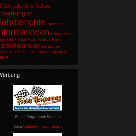
Erfolge
ildergalerie
rwartungen
Fahrberichte
Impressum
Informationen
Kontakt
Mitfahrt
rtnerlinks
Projekte
Public Relations
Rallye
aisonplanung
Sieg
Sitemap
Technik
onsoren
Team
Tradition
Vogelsberg
iele
Werbung
Freies Bergrennen Waldau
Beim
Autoteile-Preisvergleich