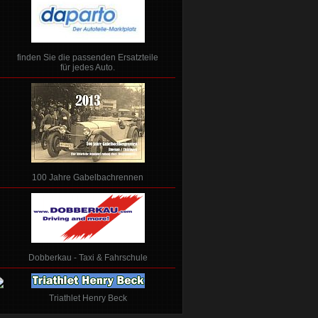
finden Sie die passenden Ersatzteile
für jedes Auto.
100 Jahre Gabelbachrennen
Dobberkau - Taxi & Fahrschule
Triathlet Henry Beck