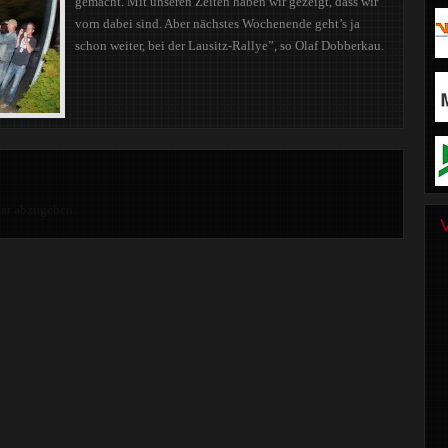
gemacht. Mit unseren Zeiten haben wir gezeigt, dass wir
vorn dabei sind. Aber nächstes Wochenende geht’s ja
schon weiter, bei der Lausitz-Rallye”, so Olaf Dobberkau.
r abzugeben.