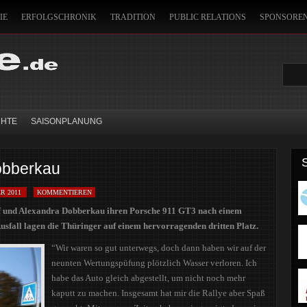
IE
ERFOLGSCHRONIK
TRADITION
PUBLIC RELATIONS
SPONSORE
LOTEN
SITEMAP
MITFAHREN!
RALLYE VOGELSBERG
SAARLAND R
CHTE
SAISONPLANUNG
obberkau
R 2011
KOMMENTIEREN
f und Alexandra Dobberkau ihren Porsche 911 GT3 nach einem
usfall lagen die Thüringer auf einem hervorragenden dritten Platz.
“Wir waren so gut unterwegs, doch dann haben wir auf der
neunten Wertungspüfung plötzlich Wasser verloren. Ich
habe das Auto gleich abgestellt, um nicht noch mehr
kaputt zu machen. Insgesamt hat mir die Rallye aber Spaß