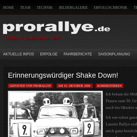
HOME
TEAM
TECHNIK
BILDERGALERIE
ERFOLGSCHRONIK
T
IMPRESSUM
HANDWERKSZEUG DES CO-PILOTEN
SITEMAP
MITFAH
"Driften – Dafür leben wir!"
AKTUELLE INFOS
ERFOLGE
FAHRBERICHTE
SAISONPLANUNG
Erinnerungswürdiger Shake Down!
GEPOSTED VON PRORALLYE
AM 16. OKTOBER 2008
KOMMENTIEREN
Ich bekam die Mitf
Frauen zum 50. Ge
noch bis Oktober a
Ich war schon ganz
Lausitz Rallye endl
mich ganz herzlic