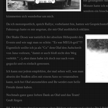
ein gelungener Nac
Minute hatte ich n
sondern ein bissch
kümmerten sich wunderbar um mich.
Da ich motorsportlich, sprich Rallye, vorbelastet bin, hatten wir Gesprächsst
Fahrzeugs hatte es mir angetan, die mir Olaf ausführlich erklärte.
Der Shake Down war natürlich der absolute Höhepunkt des
Events und wie sagt man so schön: “Es war MEGA-geil”!!!
Eigentlich wollte ich ja als “Co” dem Olaf den Aufschreib
von Jana vorlesen, “damit er auch bloß nicht den Weg
verfehlt.” ;-), aber dann habe ich doch nur nach vorn
geguckt und es einfach genossen.
Ich kann nur jedem empfehlen, der mal sehen will, was man
abseits der Straßen alles mit einem Auto so veranstalten
kann, sich bei Olaf anzumelden und Ihr werdet eure helle
Freude daran haben.
Nochmals ganz ganz lieben Dank an Olaf und das Team!
Gruß Jürgen
P.S. Ich habe nochmal in meinen alten Bildern gekramt und schicke Dir 2 Bil